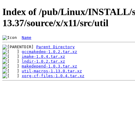
Index of /pub/Linux/INSTALL/s
13.37/source/x/x11/src/util
Name
Parent Directory
gccmakedep-1.0.2.tar.xz
imake-1.0.4.tar.xz
lndir-1.0.2.tar.xz
makedepend-1.0.3.tar.xz
util-macros-1.13.0.tar.xz
xorg-cf-files-1.0.4.tar.xz