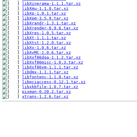
libXinerama-1.1.1.tar.xz
libXmu-1.1.0.tar.xz
libXp-1.0.1.tar.xz
libXpm-3.5.9.tar.xz
libXrandr-1.3.1.tar.xz
libXrender-0.9.6.tar.xz
libXres-1.0.5.tar.xz
libXt-1.1.1.tar.xz
libXtst-1.2.0.tar.xz
libXv-1.0.6.tar.xz
libXvMC-1.0.6.tar.xz
libXxf86dga-1.1.2.tar.xz
libXxf86misc-1.0.3.tar.xz
libXxf86vm-1.1.1.tar.xz
libdmx-1.1.1.tar.xz
libfontenc-1.1.0.tar.xz
libpciaccess-0.12.1.tar.xz
libxkbfile-1.0.7.tar.xz
pixman-0.20.2.tar.xz
xtrans-1.2.6.tar.xz