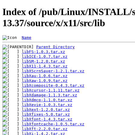
Index of /pub/Linux/INSTALL/s
13.37/source/x/x11/src/lib
Name
Parent Directory
libFS-1.0.3.tar.xz
libICE-1.0.7.tar.xz
libSM-1.2.0.tar.xz
libX11-1.4.3.tar.xz
libXScrnSaver-1.2.1.tar.xz
libXau-1.0.6.tar.xz
libXaw-1.0.9.tar.xz
libXcomposite-0.4.3.tar.xz
libXcursor-1.1.11.tar.xz
libXdamage-1.1.3.tar.xz
libXdmcp-1.1.0.tar.xz
libXevie-1.0.3.tar.xz
libXext-1.2.0.tar.xz
libXfixes-5.0.tar.xz
libXfont-1.4.3.tar.xz
libXfontcache-1.0.5.tar.xz
libXft-2.2.0.tar.xz
libXi-1.4.2.tar.xz